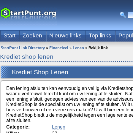
Start
Zoeken
Nieuwe links
Top links
Popul
StartPunt Link Directory
»
Financieel
»
Lenen
»
Bekijk link
Krediet shop lenen
Krediet Shop Lenen
Een lening afsluiten kan eenvoudig en veilig via Kredietshop.
waar u vertrouwd terecht kunt om uw lening af te sluiten. Natuu
een lening afsluit, gedegen advies van een van de adviseur
KredietShop is de specialist om uw lening af te sluiten. Wilt
huis verbouwen of een verre reis maken? U wilt hier een leni
KredietShop biedt u de mogelijkheid tegen een lage rente e
af te sluiten.
Categorie:
Lenen