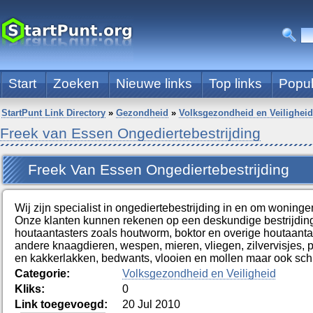
Start
Zoeken
Nieuwe links
Top links
Popul
StartPunt Link Directory
»
Gezondheid
»
Volksgezondheid en Veiligheid
Freek van Essen Ongediertebestrijding
Freek Van Essen Ongediertebestrijding
Wij zijn specialist in ongediertebestrijding in en om woning
Onze klanten kunnen rekenen op een deskundige bestrijding
houtaantasters zoals houtworm, boktor en overige houtaantas
andere knaagdieren, wespen, mieren, vliegen, zilvervisjes, p
en kakkerlakken, bedwants, vlooien en mollen maar ook s
Categorie:
Volksgezondheid en Veiligheid
Kliks:
0
Link toegevoegd:
20 Jul 2010