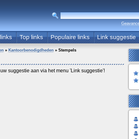
Geavance
links
Top links
Populaire links
Link suggestie
en
»
Kantoorbenodigdheden
»
Stempels
 uw suggestie aan via het menu 'Link suggestie'!