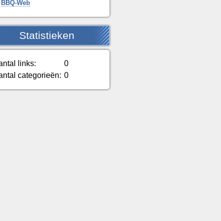
BBQ-Web
Statistieken
ntal links:
0
antal categorieën:
0