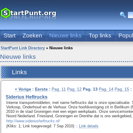
Start
Zoeken
Nieuwe links
Top links
Popul
StartPunt Link Directory
»
Nieuwe links
Nieuwe links
Links
« Vorige
:
Eerste
:
Pag. 11
Pag. 12
Pag. 13
Pag. 14
Pag. 15
:
Siderius Heftrucks
Interne transportmiddelen, met name heftrucks dat is onze specialisatie. 
Verkoop, Onderhoud en de Verhuur. Onze hoofdvestiging zit in Berlikum (fr
2010 in de stad Groningen met een eigen werkplaats. Onze servicemonteur
Noord Nederland. Friesland, Groningen en Drenthe dat is ons werkgebied, h
http://www.sideriusheftrucks.nl/
(Kliks: 1; Link toegevoegd: 7 Sep 2010) ::
Link details