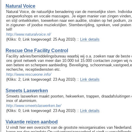
Natural Voice
Natural Voice, de natuurlijke benadering van de menselijke stem. Individ
zangworkshops en vocale massages. Je eigen manier van zingen vinden, 
en stijl ontwikkelen, toewerken naar een auditie, stralen op het podium, zin
in zigeuner- of joodse muziekstijlen. Stembevrijding, spreken, veel praten
tell!
http://www.naturalvoice.nl/
(Kliks: 0; Link toegevoegd: 25 Aug 2010) ::
Link details
Rescue One Facility Control
Facility advies/bemiddelingsbureau waarbij wij o.a. zoeken naar de beste 
ons groot netwerk van meer dan 10.000 tot 15.000 contacten zorgen wij n
een betere en scherpere aanbieding. Beveiliging, schoonmaak,vastgoed
recherche, receptiediensten etc.
http://www.rescueone.info/
(Kliks: 2; Link toegevoegd: 23 Aug 2010) ::
Link details
Smeets Laswerken
Smeets laswerken maakt poorten, hekwerken, trappen, draadafsluitingen e
inox of aluminium.
http://www.smeetslaswerken.be/
(Kliks: 0; Link toegevoegd: 23 Aug 2010) ::
Link details
Vakantie reizen aanbod
U vindt hier een overzicht van de grootste reisorganisaties van Nederland.
keren per dag geüpdate.Op vakantiereizenaanbod.nl vindt u verschillende