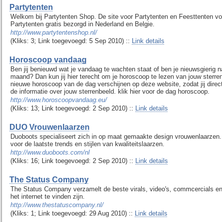
Partytenten
Welkom bij Partytenten Shop. De site voor Partytenten en Feesttenten voor
Partytenten gratis bezorgd in Nederland en Belgie.
http://www.partytentenshop.nl/
(Kliks: 3; Link toegevoegd: 5 Sep 2010) ::
Link details
Horoscoop vandaag
Ben jij benieuwd wat je vandaag te wachten staat of ben je nieuwsgierig
maand? Dan kun jij hier terecht om je horoscoop te lezen van jouw sterre
nieuwe horoscoop van de dag verschijnen op deze website, zodat jij dire
de informatie over jouw sterrenbeeld. klik hier voor de dag horoscoop.
http://www.horoscoopvandaag.eu/
(Kliks: 13; Link toegevoegd: 2 Sep 2010) ::
Link details
DUO Vrouwenlaarzen
Duoboots specialiseert zich in op maat gemaakte design vrouwenlaarzen. U
voor de laatste trends en stijlen van kwaliteitslaarzen.
http://www.duoboots.com/nl
(Kliks: 16; Link toegevoegd: 2 Sep 2010) ::
Link details
The Status Company
The Status Company verzamelt de beste virals, video's, commcercials en 
het internet te vinden zijn.
http://www.thestatuscompany.nl/
(Kliks: 1; Link toegevoegd: 29 Aug 2010) ::
Link details