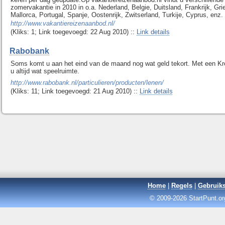
zomervakantie in 2010 in o.a. Nederland, Belgie, Duitsland, Frankrijk, Grie
Mallorca, Portugal, Spanje, Oostenrijk, Zwitserland, Turkije, Cyprus, enz.
http://www.vakantiereizenaanbod.nl/
(Kliks: 1; Link toegevoegd: 22 Aug 2010) ::
Link details
Rabobank
Soms komt u aan het eind van de maand nog wat geld tekort. Met een Kre
u altijd wat speelruimte.
http://www.rabobank.nl/particulieren/producten/lenen/
(Kliks: 11; Link toegevoegd: 21 Aug 2010) ::
Link details
Home
|
Regels
|
Gebruik
© 2009-2026 StartPunt.org