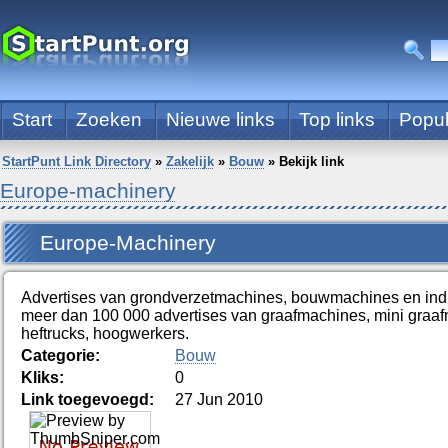
Start
Zoeken
Nieuwe links
Top links
Popul
StartPunt Link Directory
»
Zakelijk
»
Bouw
»
Bekijk link
Europe-machinery
Europe-Machinery
Advertises van grondverzetmachines, bouwmachines en ind
meer dan 100 000 advertises van graafmachines, mini graaf
heftrucks, hoogwerkers.
Categorie:
Bouw
Kliks:
0
Link toegevoegd:
27 Jun 2010